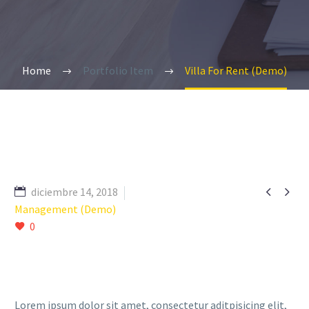
Home
Portfolio Item
Villa For Rent (Demo)


diciembre 14, 2018
Management (Demo)
0
Lorem ipsum dolor sit amet, consectetur aditpisicing elit,