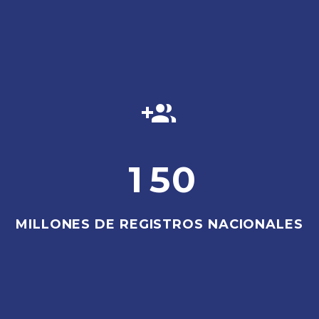


1
5
0
MILLONES DE REGISTROS NACIONALES