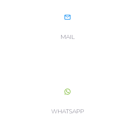


MAIL


WHATSAPP