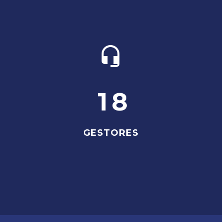


1
8
GESTORES