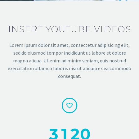
INSERT YOUTUBE VIDEOS
Lorem ipsum dolor sit amet, consectetur adipisicing elit,
sed do eiusmod tempor incididunt ut labore et dolore
magna aliqua. Ut enim ad minim veniam, quis nostrud
exercitation ullamco laboris nisi ut aliquip ex ea commodo
consequat.


3
1
2
0