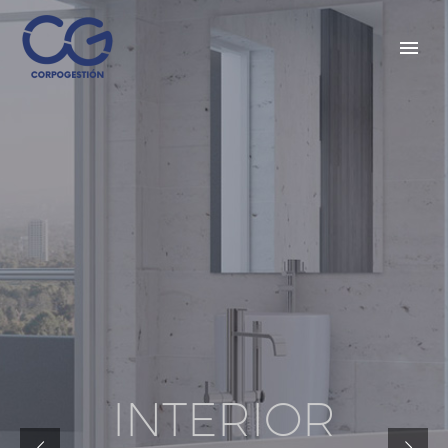
A
R
C
H
I
T
E
C
T
U
R
E
I
N
T
E
R
I
O
R