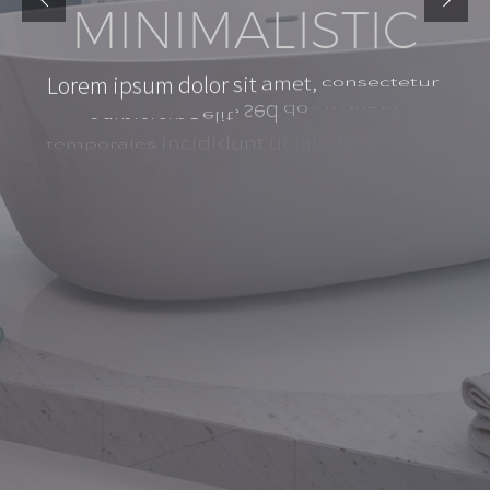
M
I
N
I
M
A
L
I
S
T
I
C
c
o
n
s
e
c
t
e
t
u
r
a
m
e
t
,
s
i
t
d
o
l
o
r
i
p
s
u
m
L
o
r
e
m
e
l
i
t
,
a
d
i
p
i
s
i
c
i
n
g
s
e
d
d
o
e
i
u
s
m
o
d
d
o
l
o
r
e
u
t
l
a
b
o
r
e
i
n
c
i
d
i
d
u
n
t
e
t
t
e
m
p
o
r
a
l
e
s
m
i
n
i
m
a
d
e
n
i
m
U
t
a
l
i
q
u
a
.
m
a
g
n
a
n
o
s
t
r
u
d
q
u
i
s
v
e
n
i
a
m
,