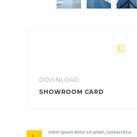


DOWNLOAD
SHOWROOM CARD
orem ipsum dolor sit amet, consectetur