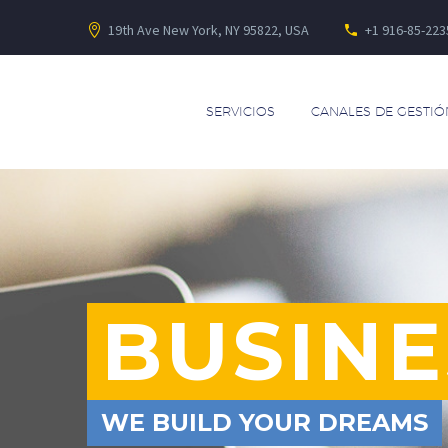
19th Ave New York, NY 95822, USA
+1 916-85-223
SERVICIOS
CANALES DE GESTIÓ
BUSINE
WE BUILD YOUR DREAMS