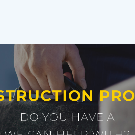
STRUCTION PRO
DO YOU HAVE A
WE CAN HELP WITH?