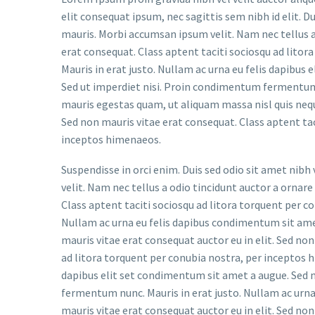
elit consequat ipsum, nec sagittis sem nibh id elit. D
mauris. Morbi accumsan ipsum velit. Nam nec tellus a
erat consequat. Class aptent taciti sociosqu ad lito
Mauris in erat justo. Nullam ac urna eu felis dapibus
Sed ut imperdiet nisi. Proin condimentum fermentum
mauris egestas quam, ut aliquam massa nisl quis neque
Sed non mauris vitae erat consequat. Class aptent tac
inceptos himenaeos.
Suspendisse in orci enim. Duis sed odio sit amet nib
velit. Nam nec tellus a odio tincidunt auctor a ornare
Class aptent taciti sociosqu ad litora torquent per c
Nullam ac urna eu felis dapibus condimentum sit amet
mauris vitae erat consequat auctor eu in elit. Sed non
ad litora torquent per conubia nostra, per inceptos h
dapibus elit set condimentum sit amet a augue. Sed n
fermentum nunc. Mauris in erat justo. Nullam ac urna
mauris vitae erat consequat auctor eu in elit. Sed non