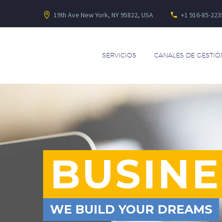
19th Ave New York, NY 95822, USA
+1 916-85-223
SERVICIOS
CANALES DE GESTIÓ
BUSINE
WE BUILD YOUR DREAMS