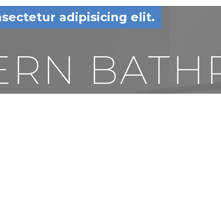
ectetur adipisicing elit.
ERN BATH