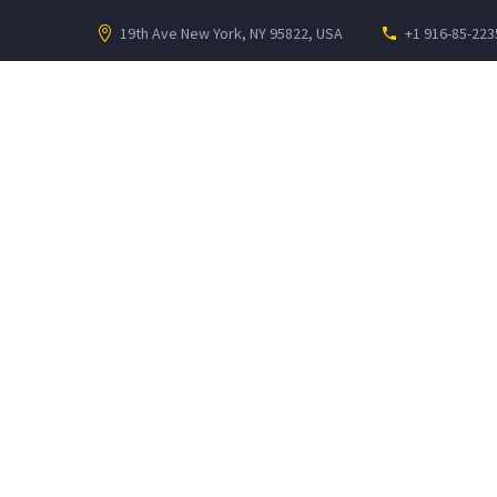
19th Ave New York, NY 95822, USA
+1 916-85-223
SERVICIOS
CANALES DE GESTIÓ